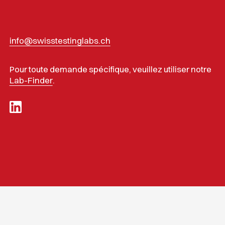
info@swisstestinglabs.ch
Pour toute demande spécifique, veuillez utiliser notre
Lab-Finder
.
Protection des données
Mention
d'impression