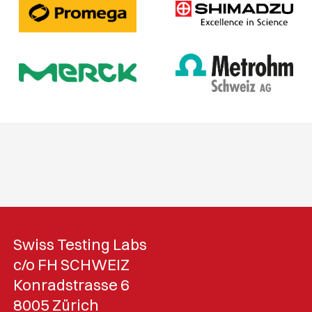
Swiss Testing Labs
c/o FH SCHWEIZ
Konradstrasse 6
8005 Zürich